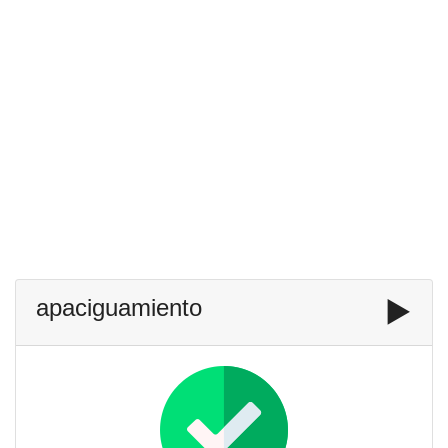
apaciguamiento
▶️