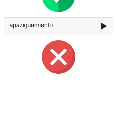
apaziguamiento
▶️