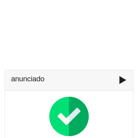
anunciado
▶️