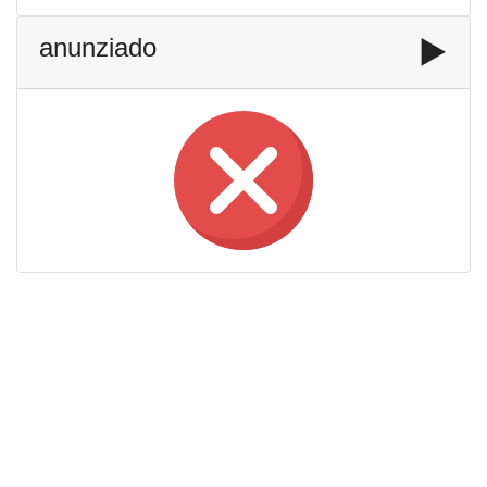
anunziado
▶️