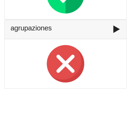
agrupaziones
▶️