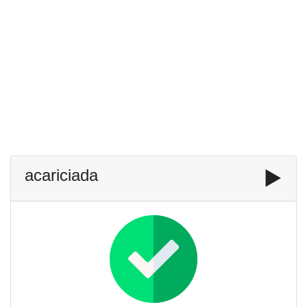
acariciada
▶️