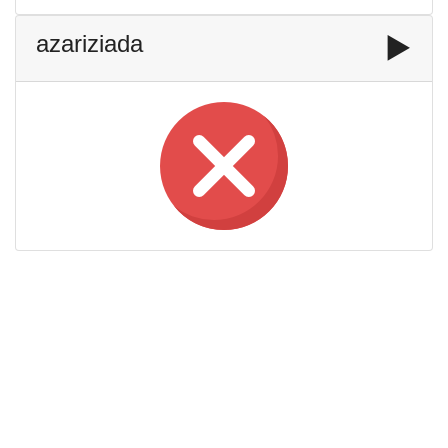
azariziada
▶️