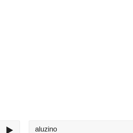
▶️
aluzino