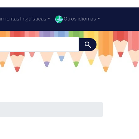
mientas lingüísticas
Otros idiomas