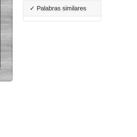
✓ Palabras similares