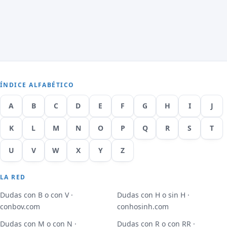
ÍNDICE ALFABÉTICO
A
B
C
D
E
F
G
H
I
J
K
L
M
N
O
P
Q
R
S
T
U
V
W
X
Y
Z
LA RED
Dudas con B o con V ·
Dudas con H o sin H ·
conbov.com
conhosinh.com
Dudas con M o con N ·
Dudas con R o con RR ·