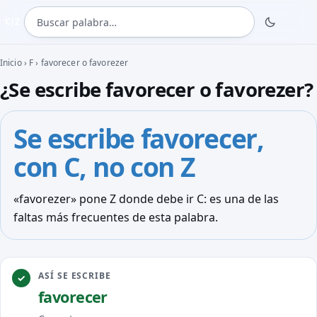
Buscar palabra
C|Z
Inicio
›
F
›
favorecer o favorezer
¿Se escribe favorecer o favorezer?
Se escribe
favorecer
,
con C, no con Z
«favorezer» pone Z donde debe ir C: es una de las
faltas más frecuentes de esta palabra.
ASÍ SE ESCRIBE
favore
c
er