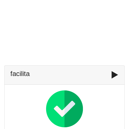
facilita
▶️