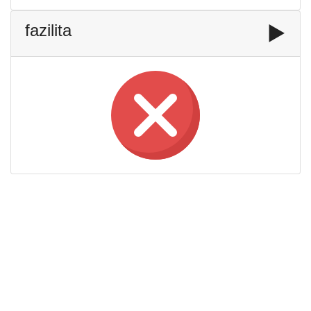
fazilita
▶️