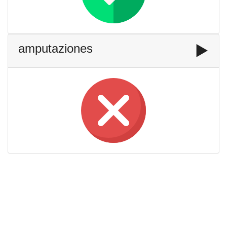
amputaziones
▶️