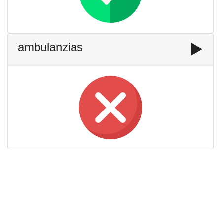
ambulanzias
▶️