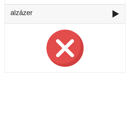
alzázer
▶️