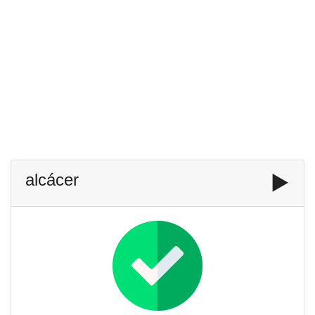
alcácer
▶️