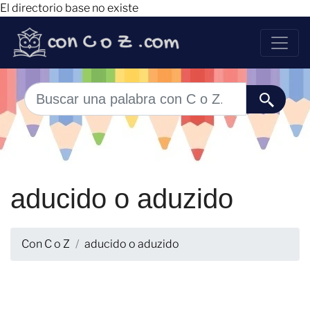
El directorio base no existe
aducido o aduzido
Con C o Z
aducido o aduzido