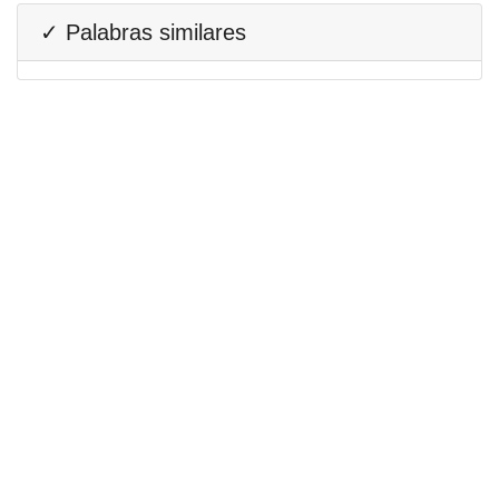
✓ Palabras similares