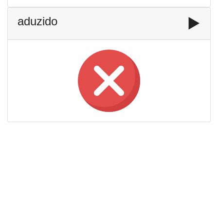
aduzido
▶️