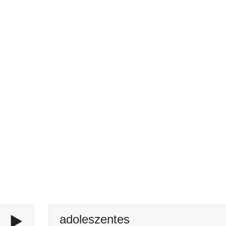
▶️
adoleszentes