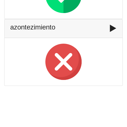
azontezimiento
▶️