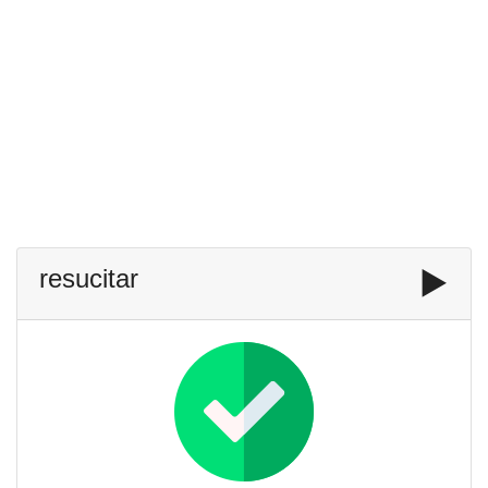
resucitar
▶️