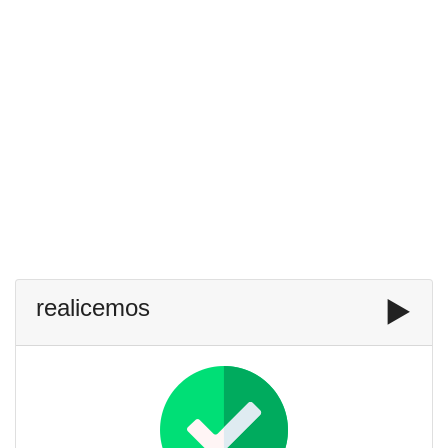
realicemos
▶️