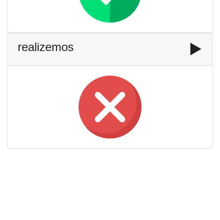
realizemos
▶️