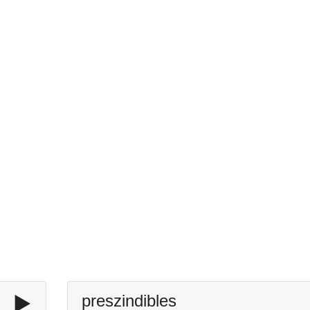
▶️
preszindibles