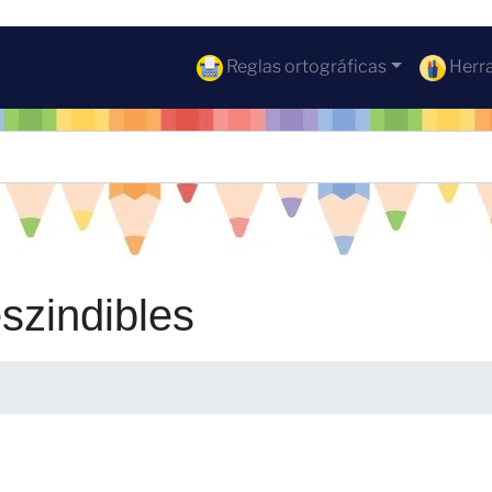
Reglas ortográficas
Herra
eszindibles