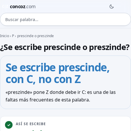
concoz
.com
C|Z
Buscar palabra
Inicio
›
P
›
prescinde o preszinde
¿Se escribe prescinde o preszinde?
Se escribe
prescinde
,
con C, no con Z
«preszinde» pone Z donde debe ir C: es una de las
faltas más frecuentes de esta palabra.
ASÍ SE ESCRIBE