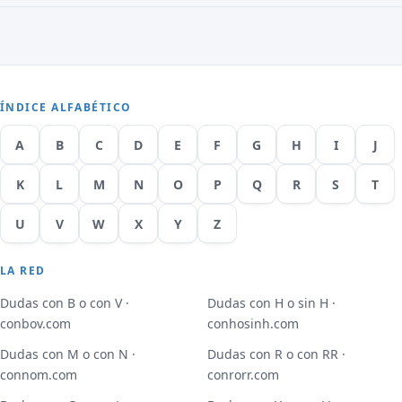
ÍNDICE ALFABÉTICO
A
B
C
D
E
F
G
H
I
J
K
L
M
N
O
P
Q
R
S
T
U
V
W
X
Y
Z
LA RED
Dudas con B o con V ·
Dudas con H o sin H ·
conbov.com
conhosinh.com
Dudas con M o con N ·
Dudas con R o con RR ·
connom.com
conrorr.com