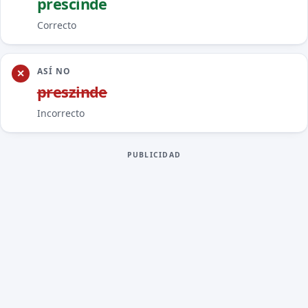
pres
c
inde
Correcto
ASÍ NO
pres
z
inde
Incorrecto
PUBLICIDAD