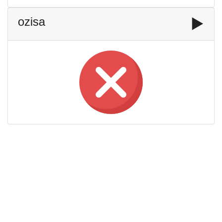
ozisa
▶️