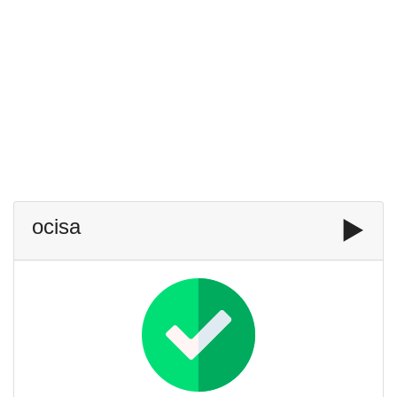
ocisa
▶️