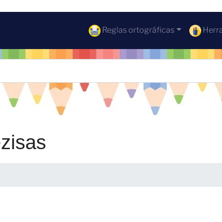
Reglas ortográficas
Herra
ezisas