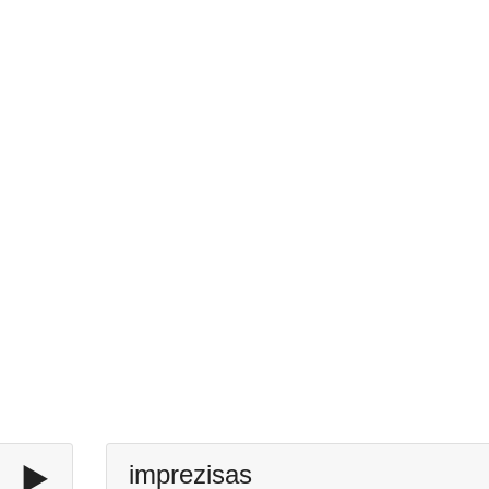
▶️
imprezisas