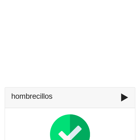
hombrecillos
▶️