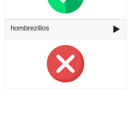
hombrezillos
▶️