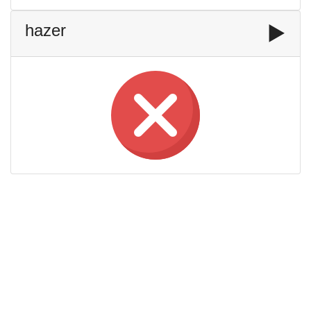
hazer
▶️