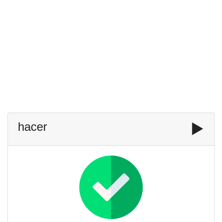
hacer
▶️