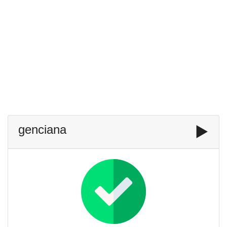
genciana
▶️