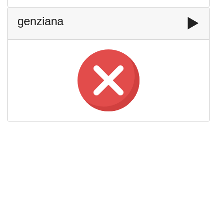
genziana
▶️