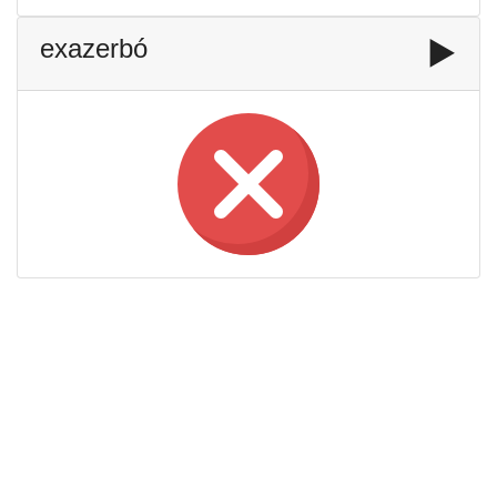
exazerbó
▶️