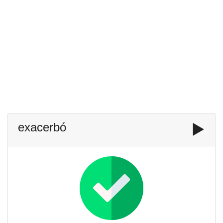
exacerbó
▶️