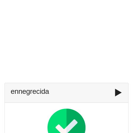
ennegrecida
▶️