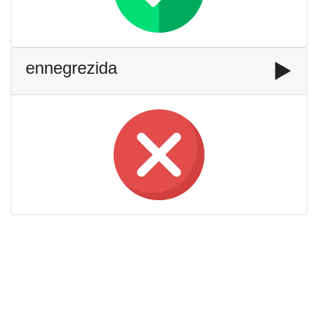
ennegrezida
▶️