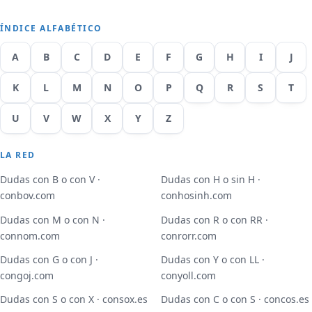
ÍNDICE ALFABÉTICO
A
B
C
D
E
F
G
H
I
J
K
L
M
N
O
P
Q
R
S
T
U
V
W
X
Y
Z
LA RED
Dudas con B o con V ·
Dudas con H o sin H ·
conbov.com
conhosinh.com
Dudas con M o con N ·
Dudas con R o con RR ·
connom.com
conrorr.com
Dudas con G o con J ·
Dudas con Y o con LL ·
congoj.com
conyoll.com
Dudas con S o con X · consox.es
Dudas con C o con S · concos.es