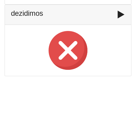
dezidimos
▶️