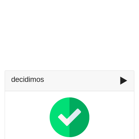
decidimos
▶️