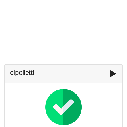
cipolletti
▶️