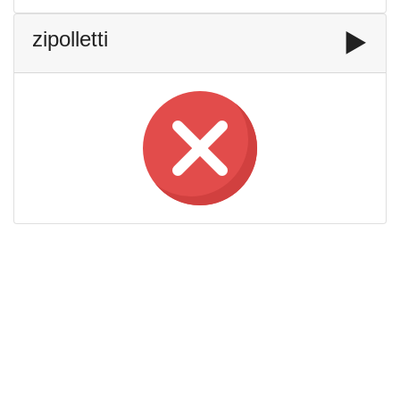
zipolletti
▶️