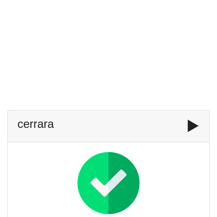
cerrara
▶️