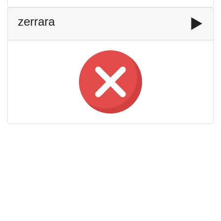
zerrara
▶️