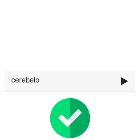
cerebelo
▶️