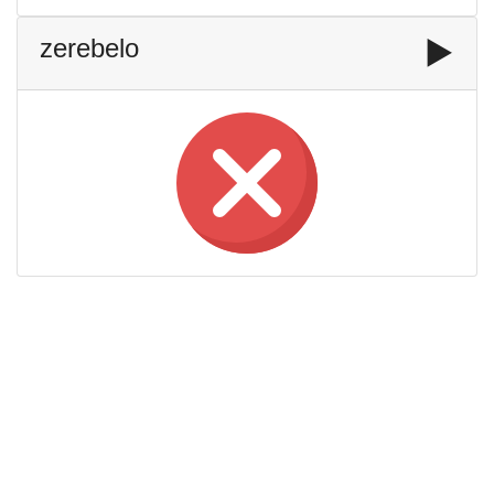
zerebelo
▶️