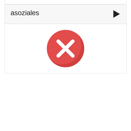
asoziales
▶️