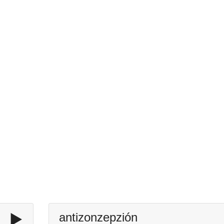
▶️
antizonzepzión