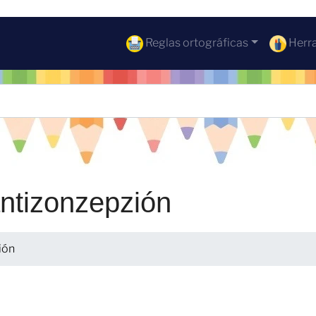
Reglas ortográficas
Herra
antizonzepzión
ión