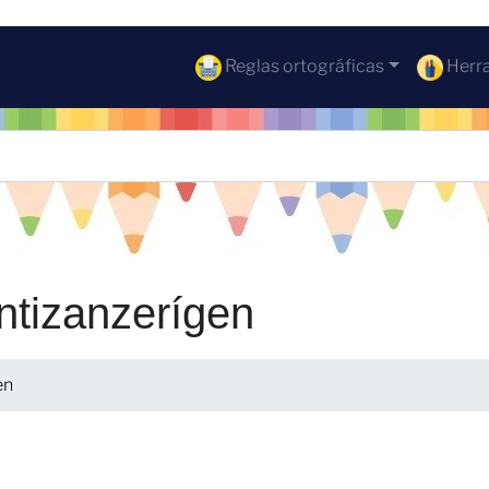
Reglas ortográficas
Herra
ntizanzerígen
en