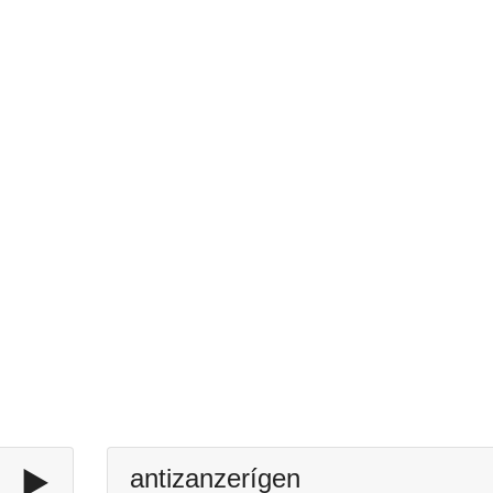
▶️
antizanzerígen