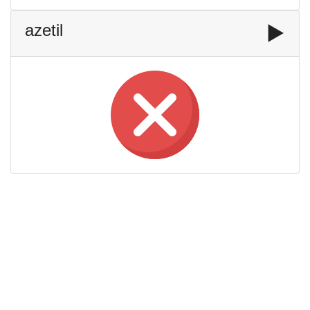
azetil
▶️