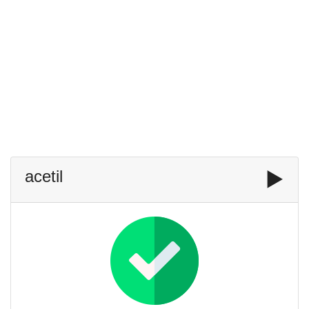
acetil
▶️