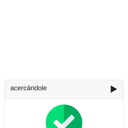
acercándole
▶️