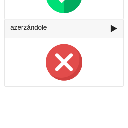
azerzándole
▶️