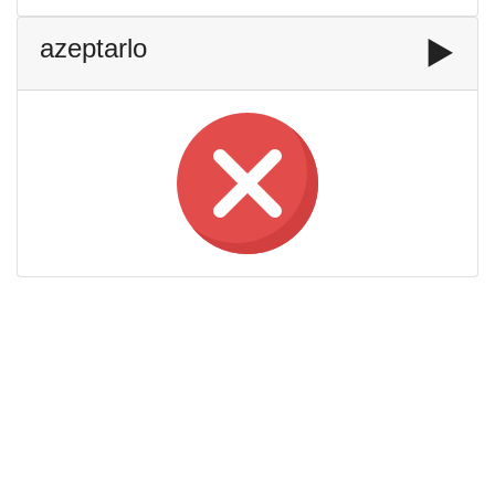
azeptarlo
▶️