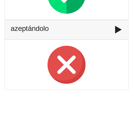
azeptándolo
▶️