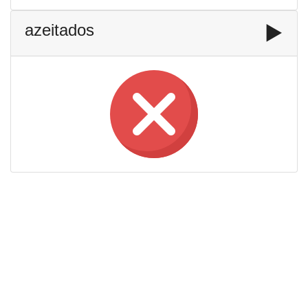
azeitados
▶️